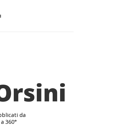
I
Orsini
bblicati da
 a 360°