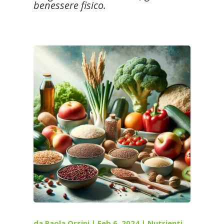
benessere fisico.
da
Paola Orsini
|
Feb 6, 2024
|
Nutrienti