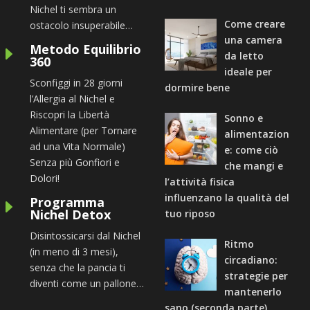
Nichel ti sembra un
Come creare
ostacolo insuperabile…
una camera
Metodo Equilibrio
E
da letto
360
ideale per
Sconfiggi in 28 giorni
dormire bene
l’Allergia al Nichel e
Riscopri la Libertà
Sonno e
Alimentare (per Tornare
alimentazion
ad una Vita Normale)
e: come ciò
Senza più Gonfiori e
che mangi e
Dolori!
l’attività fisica
influenzano la qualità del
Programma
E
Nichel Detox
tuo riposo
Disintossicarsi dal Nichel
Ritmo
(in meno di 3 mesi),
circadiano:
senza che la pancia ti
strategie per
diventi come un pallone…
mantenerlo
sano (seconda parte)