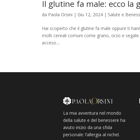
Il glutine fa male: ecco l
da
Paola Orsini
|
Giu 12, 2024
|
Salute e Benes
Hai scoperto che il glutine fa male oppure ti han
molti cereali comuni come grano, orzo e segale. Ne
acceso....
La mia avventura nel mondo
della salute e del benessere ha
avuto inizio da una sfida
personale: l’allergia al nichel.