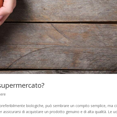
 supermercato?
sere
 preferibilmente biologiche, può sembrare un compito semplice, ma ci
r assicurarsi di acquistare un prodotto genuino e di alta qualità. Le u