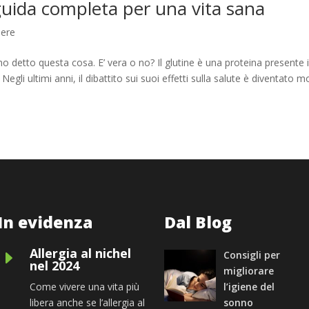
a guida completa per una vita sana
sere
no detto questa cosa. E’ vera o no? Il glutine è una proteina presente 
gli ultimi anni, il dibattito sui suoi effetti sulla salute è diventato m
In evidenza
Dal Blog
Allergia al nichel
E
Consigli per
nel 2024
migliorare
Come vivere una vita più
l’igiene del
libera anche se l’allergia al
sonno