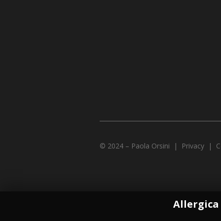
© 2024 – Paola Orsini | Privacy | C
Allergica