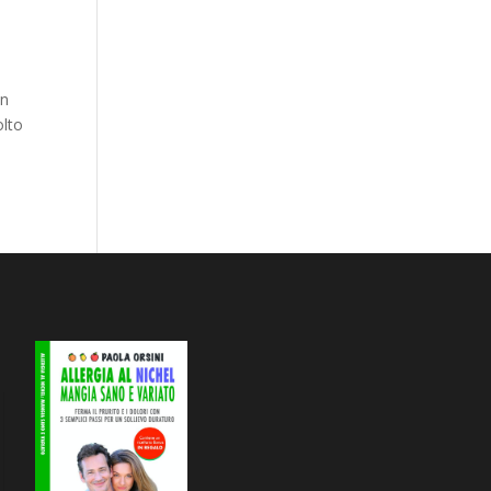
in
olto